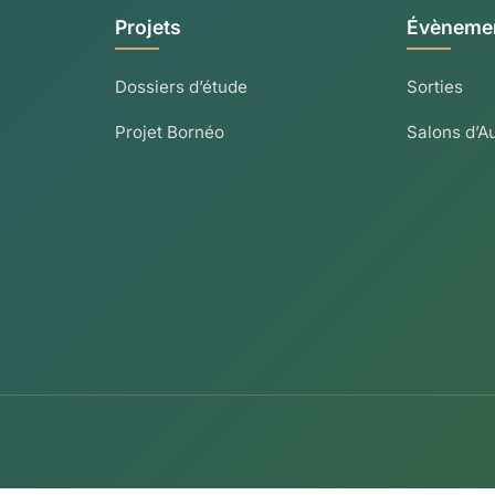
Projets
Évèneme
choisies
sur
Dossiers d’étude
Sorties
la
page
Projet Bornéo
Salons d’A
du
produit