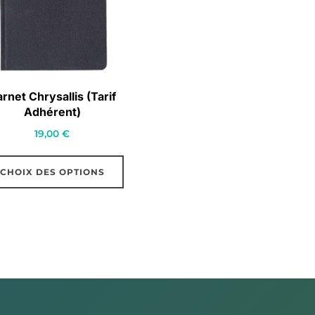
rnet Chrysallis (Tarif
Adhérent)
19,00
€
Ce
CHOIX DES OPTIONS
produit
a
plusieurs
variations.
Les
options
peuvent
être