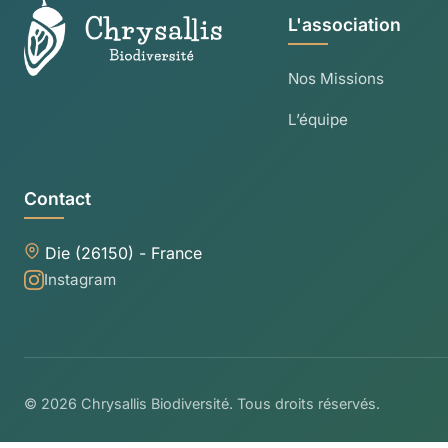
choisies
L'association
sur
la
Nos Missions
page
du
L’équipe
produit
Contact
Die (26150) - France
Instagram
© 2026 Chrysallis Biodiversité. Tous droits réservés.