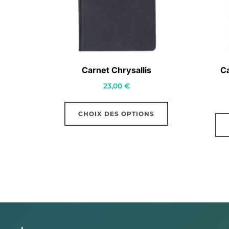
Carnet Chrysallis
Ca
23,00
€
Ce
CHOIX DES OPTIONS
produit
a
plusieurs
variations.
Les
options
peuvent
être