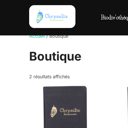
Aller
au
Biodiv’othè
contenu
Accueil
/ Boutique
Boutique
2 résultats affichés