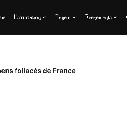
que
L’association
Projets
Évènements
hens foliacés de France