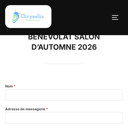
Aller
au
contenu
PERM
Rechercher
BÉNÉVOLAT SALON
D’AUTOMNE 2026
Nom
*
Adresse de messagerie
*