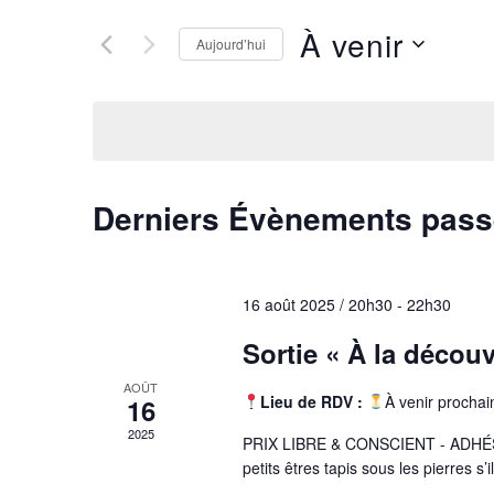
À venir
Aujourd’hui
S
é
l
e
c
Derniers Évènements pas
t
i
o
16 août 2025 / 20h30
-
22h30
n
Sortie « À la décou
n
AOÛT
e
Lieu de RDV :
À venir procha
16
z
2025
PRIX LIBRE & CONSCIENT - ADHÉS
u
petits êtres tapis sous les pierres 
n
…