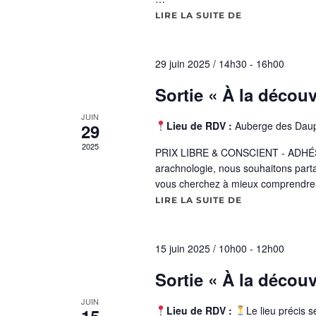
e
LIRE LA SUITE DE
« SORTIE « À
d
a
29 juin 2025 / 14h30
-
16h00
t
Sortie « À la décou
e
.
JUIN
Lieu de RDV :
Auberge des Daup
29
2025
PRIX LIBRE & CONSCIENT - ADHÉ
arachnologie, nous souhaitons parta
vous cherchez à mieux comprendre 
LIRE LA SUITE DE
« SORTIE « À
15 juin 2025 / 10h00
-
12h00
Sortie « À la découv
JUIN
Lieu de RDV :
Le lieu précis
15