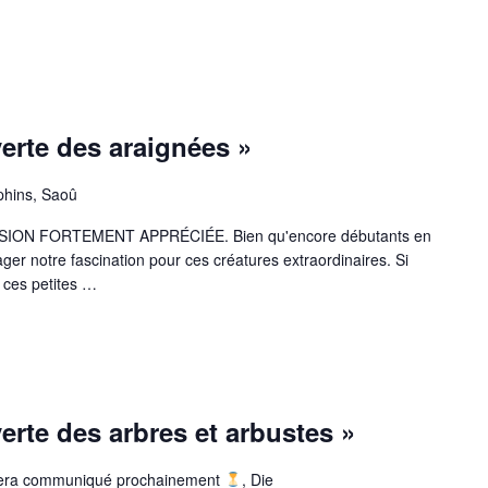
 LA DÉCOUVERTE DES SCORPIONS » »
verte des araignées »
hins, Saoû
SION FORTEMENT APPRÉCIÉE. Bien qu'encore débutants en
ger notre fascination pour ces créatures extraordinaires. Si
ces petites …
 LA DÉCOUVERTE DES ARAIGNÉES » »
erte des arbres et arbustes »
 sera communiqué prochainement
, Die